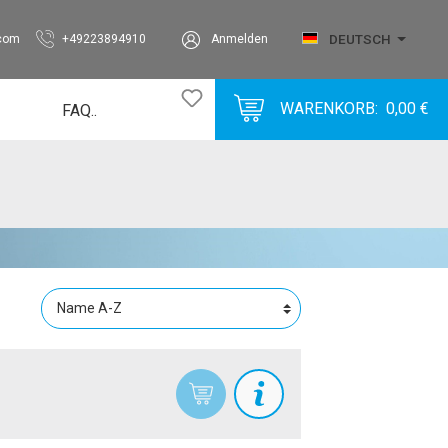
DEUTSCH
.com
+49223894910
Anmelden
WARENKORB:
0,00 €
FAQ..
Bubble
BubbleVlies
Corrugated
Foam
Label
Metal
Miscellaneous
Paper
Plastic
SolidBoard