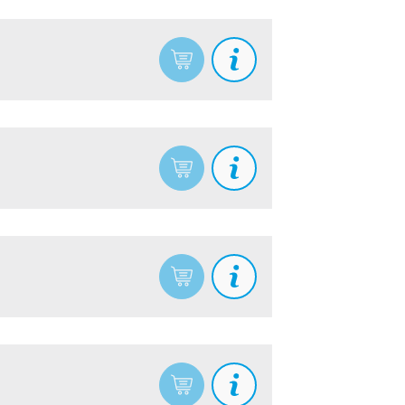
Timber
VCI