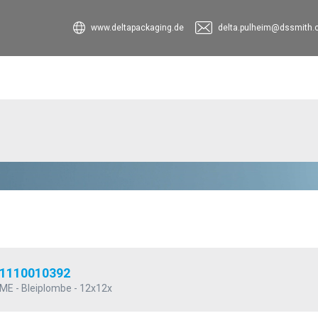
www.deltapackaging.de
delta.pulheim@dssmith
1110010392
ME - Bleiplombe - 12x12x