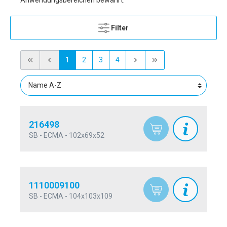
Anwendungsbereichen bewährt.
Filter
1
2
3
4
216498
SB - ECMA - 102x69x52
1110009100
SB - ECMA - 104x103x109