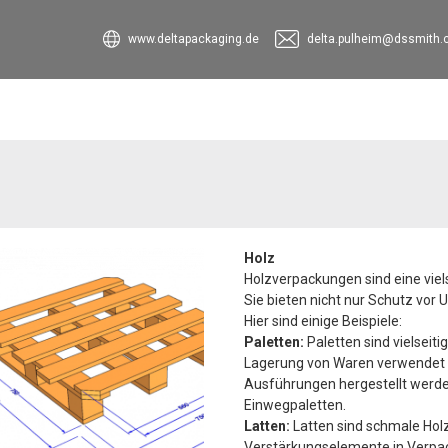
www.deltapackaging.de
delta.pulheim@dssmith
Holz
Holzverpackungen sind eine viel
Sie bieten nicht nur Schutz vor 
Hier sind einige Beispiele:
Paletten:
Paletten sind vielseit
Lagerung von Waren verwendet 
Ausführungen hergestellt werden
Einwegpaletten.
Latten:
Latten sind schmale Holzl
Verstärkungselemente in Verpac