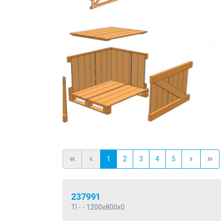
1
2
3
4
5
237991
TI - - 1200x800x0