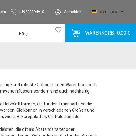
DEUTSCH
.com
+49223894910
Anmelden
WARENKORB:
0,00 €
FAQ..
Bubble
BubbleVlies
Corrugated
Foam
seitige und robuste Option für den Warentransport.
Label
Umwelteinflüssen, sondern sind auch nachhaltig.
Metal
ige Holzplattformen, die für den Transport und die
Miscellaneous
werden. Sie können in verschiedenen Größen und
Paper
, wie z. B. Europaletten, CP-Paletten oder
Plastic
eisten, die oft als Abstandshalter oder
SolidBoard
kungen dienen. Sie werden häufig für den Bau von