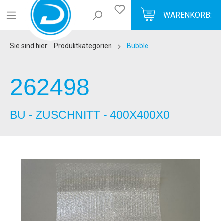
WARENKORB:
Sie sind hier:
Produktkategorien
Bubble
262498
BU - ZUSCHNITT - 400X400X0