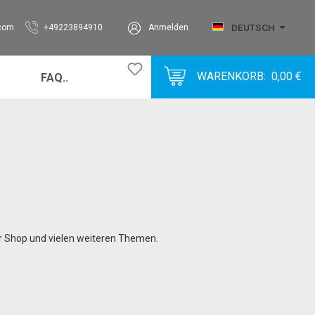
DEUTSCH
.com
+49223894910
Anmelden
WARENKORB:
0,00 €
FAQ..
Bubble
BubbleVlies
Corrugated
Foam
Label
Metal
er Shop und vielen weiteren Themen.
Miscellaneous
Paper
Plastic
SolidBoard