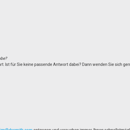
habe?
hrt. Ist für Sie keine passende Antwort dabei? Dann wenden Sie sich ger
heim@dssmith.com
entgegen und versuchen immer, Ihnen schnellstmögl