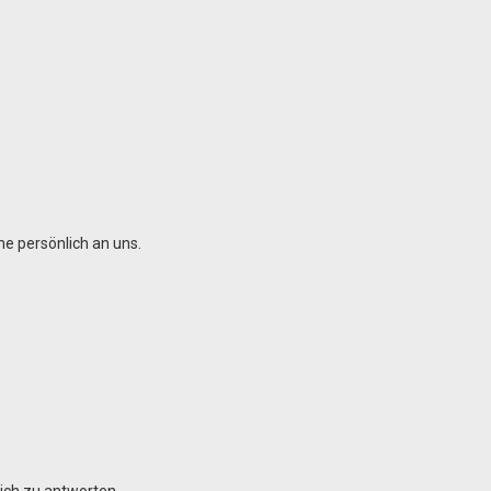
Timber
VCI
ne persönlich an uns.
ich zu antworten.