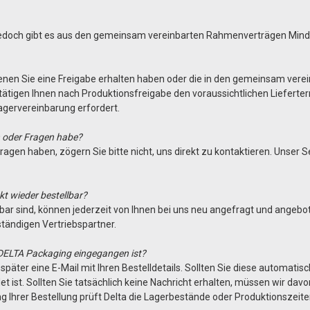
 Jedoch gibt es aus den gemeinsam vereinbarten Rahmenverträgen Min
 denen Sie eine Freigabe erhalten haben oder die in den gemeinsam ver
r bestätigen Ihnen nach Produktionsfreigabe den voraussichtlichen Lief
 Lagervereinbarung erfordert.
nn oder Fragen habe?
ragen haben, zögern Sie bitte nicht, uns direkt zu kontaktieren. Unser 
nkt wieder bestellbar?
llbar sind, können jederzeit von Ihnen bei uns neu angefragt und angebo
ständigen Vertriebspartner.
i DELTA Packaging eingegangen ist?
später eine E-Mail mit Ihren Bestelldetails. Sollten Sie diese automati
et ist. Sollten Sie tatsächlich keine Nachricht erhalten, müssen wir davo
g Ihrer Bestellung prüft Delta die Lagerbestände oder Produktionszeit