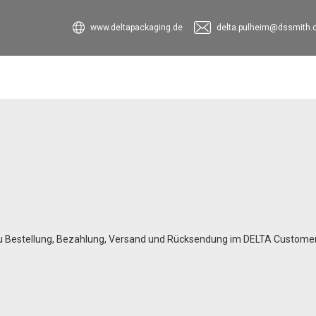
www.deltapackaging.de
delta.pulheim@dssmith
n zu Bestellung, Bezahlung, Versand und Rücksendung im DELTA Custom