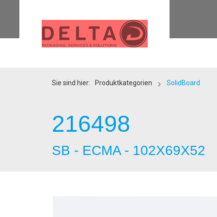
Sie sind hier:
Produktkategorien
SolidBoard
216498
SB - ECMA - 102X69X52