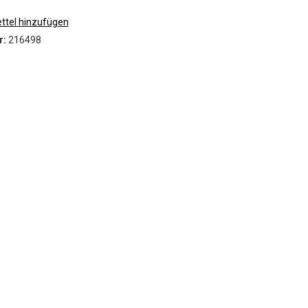
Timber
tel hinzufügen
VCI
r:
216498