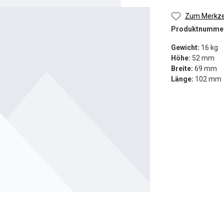
Zum Merkzet
Produktnumme
Gewicht:
16 kg
Höhe:
52 mm
Breite:
69 mm
Länge:
102 mm