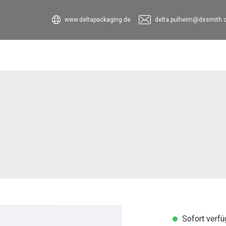
www.deltapackaging.de
delta.pulheim@dssmith
Sofort verfüg